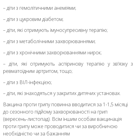
– діти з гемолітичними анеміями;
– діти з цукровим діабетом;
– діти, які отримують імуносупресивну терапію;
– діти з метаболічними захворюваннями;
– діти з хронічними захворюваннями нирок;
– діти, які отримують аспіринову терапію у зв’язку з
ревматоїдним артритом, тощо;
– діти з ВІЛ-інфекцією;
– діти, які знаходяться у закритих дитячих установах.
Вакцина проти грипу повинна вводитися за 1-1,5 місяці
до сезонного підйому захворюваності на грип
(вересень-листопад). Всім іншим особам вакцинація
проти грипу може проводитися чи за виробничою
необхідністю чи за бажанням