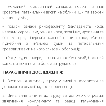
– можливий геморагічний синдром: носові та інші
кровотечі, петехіальний висип на обличчі, шиї та верхній
частині тулуба;
– помірні ознаки ринофарингіту (закладеність носа,
невеликі серозні виділення з носа, першіння, дряпання та
біль у горлі, гіперемія задньої стінки глотки, м’якого
піднебіння з ін’єкцією судин та петехіальними
крововиливами на його слизовій оболонці);
– ін’єкція судин склери; – ознаки трахеїту (сухий, болісний
кашель з печінням та болем за грудиною).
ПАРАКЛІНІЧНІ ДОСЛІДЖЕННЯ:
1. Виявлення антигену вірусу у змиві з носоглотки за
допомогою реакції імунофлюоресценції;
2. Виявлення антитіл до вірусу за допомогою реакції
зв’язування комплементу та реакції гальмування