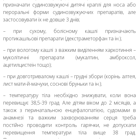
призначати судинозвужуючі дитячі краплі для носа або
пероральні форми судинозвужуючих препаратів, але
застосовувати їх не довше 3 днів;
– при сухому, болісному кашлі призначають
протикашльові препарати (декстраметорфан та ін.);
– при вологому кашлі з важким виділенням харкотиння –
муколітичні препарати (мукалтин, амброксол,
ацетилцистеїн тощо);
– при довготривалому кашлі – грудні збори (корінь алтея,
лист мати-й-мачухи, соснові бруньки та ін.);
– температуру тіла необхідно знижувати, коли вона
перевищує 38,5-39 град. Але дітям віком до 2 місяців, а
також з перинатальною енцефалопатією, судомами в
анамнезі та важким захворюванням серця треба
постійно проводити контроль гарячки, не допускати
перевищення температури тіла вище 38 град.