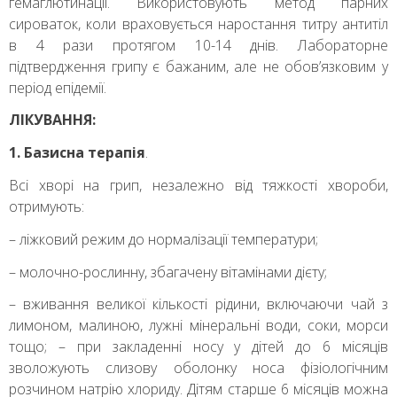
гемаглютинації. Використовують метод парних
сироваток, коли враховується наростання титру антитіл
в 4 рази протягом 10-14 днів. Лабораторне
підтвердження грипу є бажаним, але не обов’язковим у
період епідемії.
ЛІКУВАННЯ:
1. Базисна терапія
.
Всі хворі на грип, незалежно від тяжкості хвороби,
отримують:
– ліжковий режим до нормалізації температури;
– молочно-рослинну, збагачену вітамінами дієту;
– вживання великої кількості рідини, включаючи чай з
лимоном, малиною, лужні мінеральні води, соки, морси
тощо; – при закладенні носу у дітей до 6 місяців
зволожують слизову оболонку носа фізіологічним
розчином натрію хлориду. Дітям старше 6 місяців можна