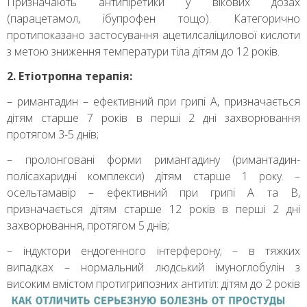
Призначають антипіретики у вікових дозах
(парацетамол, ібупрофен тощо). Категорично
протипоказано застосування ацетилсаліцилової кислоти
з метою зниження температури тіла дітям до 12 років.
2. Етіотропна терапія:
– римантадин – ефективний при грипі А, призначається
дітям старше 7 років в перші 2 дні захворювання
протягом 3-5 днів;
– пролонговані форми римантадину (римантадин-
полісахаридні комплекси) дітям старше 1 року. –
осельтамавір – ефективний при грипі А та В,
призначається дітям старше 12 років в перші 2 дні
захворювання, протягом 5 днів;
– індуктори ендогенного інтерферону; – в тяжких
випадках – нормальний людський імуноглобулін з
високим вмістом
протигрипозних антитіл: дітям до 2 років