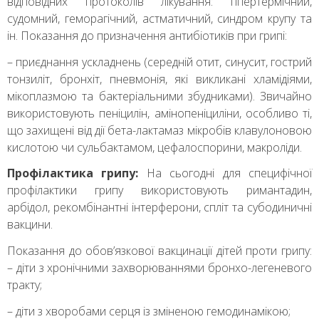
відповідних протоколів лікування: гіпертермічний,
судомний, геморагічний, астматичний, синдром крупу та
ін. Показання до призначення антибіотиків при грипі:
– приєднання ускладнень (середній отит, синусит, гострий
тонзиліт, бронхіт, пневмонія, які викликані хламідіями,
мікоплазмою та бактеріальними збудниками). Звичайно
використовують пеніцилін, амінопеніциліни, особливо ті,
що захищені від дії бета-лактамаз мікробів клавулоновою
кислотою чи сульбактамом, цефалоспорини, макроліди.
Профілактика грипу:
На сьогодні для специфічної
профілактики грипу використовують римантадин,
арбідол, рекомбінантні інтерферони, спліт та субодиничні
вакцини.
Показання до обов’язкової вакцинації дітей проти грипу:
– діти з хронічними захворюваннями бронхо-легеневого
тракту;
– діти з хворобами серця із зміненою гемодинамікою;