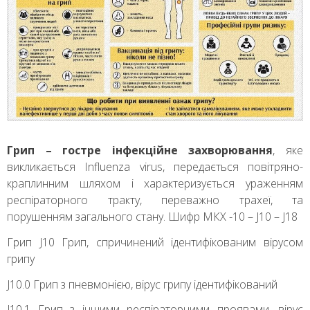
Грип – гостре інфекційне захворювання
, яке
викликається Influenza virus, передається повітряно-
краплинним шляхом і характеризується ураженням
респіраторного тракту, переважно трахеї, та
порушенням загального стану. Шифр МКХ -10 – J10 – J18
Грип J10 Грип, спричинений ідентифікованим вірусом
грипу
J10.0 Грип з пневмонією, вірус грипу ідентифікований
J10.1 Грип з іншими респіраторними проявами, вірус