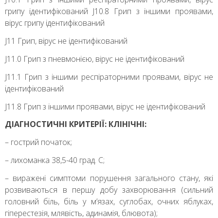
грипу ідентифікований J10.8 Грип з іншими проявами,
вірус грипу ідентифікований
J11 Грип, вірус не ідентифікований
J11.0 Грип з пневмонією, вірус не ідентифікований
J11.1 Грип з іншими респіраторними проявами, вірус не
ідентифікований
J11.8 Грип з іншими проявами, вірус не ідентифікований
ДІАГНОСТИЧНІ КРИТЕРІЇ: КЛІНІЧНІ:
– гострий початок;
– лихоманка 38,5-40 град. С;
– виражені симптоми порушення загального стану, які
розвиваються в першу добу захворювання (сильний
головний біль, біль у м’язах, суглобах, очних яблуках,
гіперестезія, млявість, адинамія, блювота);