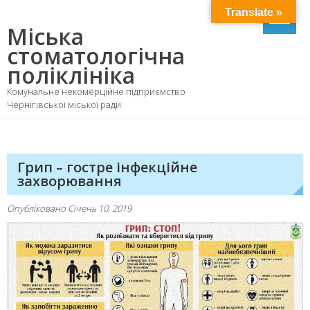
Skip
Translate »
to
Міська
content
стоматологічна
поліклініка
Комунальне некомерційне підприємство
Чернігівської міської ради
Грип – гостре інфекційне
захворювання
Опубліковано
Січень 10, 2019