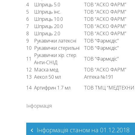
4
Шприць 5.0
ТОВ “АСКО ФАРМ”
5
Шприць інс.
ТОВ “АСКО ФАРМ”
6
Шприць 10.0
ТОВ “АСКО ФАРМ”
7
Шприць 20.0
ТОВ “АСКО ФАРМ”
8
Шприць 2.0
ТОВ “АСКО ФАРМ”
9
Рукавички латексні
ТОВ “Фармєдіс”
10
Рукавички стерильні
ТОВ “Фармєдіс”
Рукавички хір. стер.
11
ТОВ “Фармєдіс”
Анти-СНІД
12
Маска мед.
ТОВ “АСКО ФАРМ”
13
Аекол 50 мл
Аптека №191
14
Артифрин 1.7 мл
ТОВ ТМЦ “МЕДТЕХНИ
Інформація
Навігація
Інформація станом на 01.12.2018