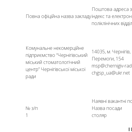
Поштова адреса з
Повна офіційна назва закладу
індекс та електронн
поліклінічних відді
Комунальне некомерційне
14035, м. Черн
підприємство “Чернігівський
Перемоги, 154
міський стоматологічний
msp@chernigiv-ra
центр” Чернігівської міської
chgsp_ua@ukr.net
ради
Наявні вакантні п
№ з/п
Назва посади
1
столяр
І