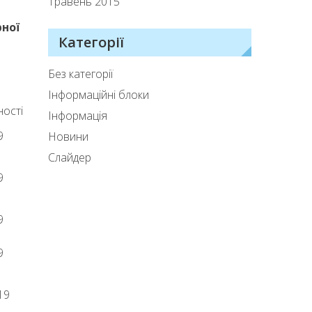
Травень 2015
рної
Категорії
Без категорії
Інформаційні блоки
ності
Інформація
9
Новини
Слайдер
9
9
9
19