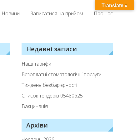
Translate »
Новини
Записатися на прийом
Про нас
Недавні записи
Наші тарифи
Безоплатні стоматологічні послуги
Тиждень безбар’єрності
Список тендерiв 05480625
Вакцинація
Архіви
Червень 2026