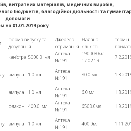
бів, витратних матеріалів, медичних виробів,
вого бюджетів, благодійної діяльності та гуманіта
допомоги
м на 01.01.2019 року
форма випуску та
Джерело
Наявна
термін
и
дозування
отримання
кількість
придат
Аптека
19000/0мл
каністра
5000.0 мл
7.2.201
№191
17.02.19
Аптека
ду
ампула
1.0 мл
80.0 мл
1.8.201
№191
Аптека
ампула
1.0 мл
6.0 мл
1.8.201
№191
Аптека
флакон
400.0 мл
6500.0мл
1.9.201
№191
Аптека
ту
ампула
1.0 мл
400.0мл
1.11.20
№191