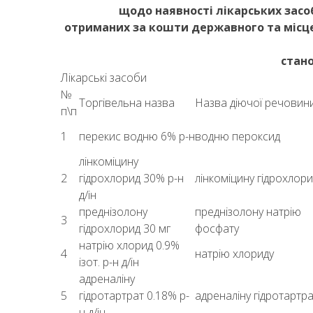
щодо наявності лікарських засо
отриманих за кошти державного та місце
стано
Лікарські засоби
№
Торгівельна назва
Назва діючої речовин
п\п
1
перекис водню 6% р-н
водню пероксид
лінкоміцину
2
гідрохлорид 30% р-н
лінкоміцину гідрохлори
д/ін
преднізолону
преднізолону натрію
3
гідрохлорид 30 мг
фосфату
натрію хлорид 0.9%
4
натрію хлориду
ізот. р-н д/ін
адреналіну
5
гідротартрат 0.18% р-
адреналіну гідротартра
н д/ін