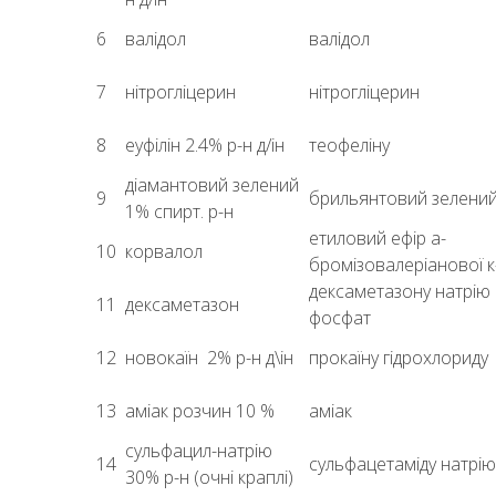
6
валідол
валідол
7
нітрогліцерин
нітрогліцерин
8
еуфілін 2.4% р-н д/ін
теофеліну
діамантовий зелений
9
брильянтовий зелени
1% спирт. р-н
етиловий ефір а-
10
корвалол
бромізовалеріанової к
дексаметазону натрію
11
дексаметазон
фосфат
12
новокаїн 2% р-н д\ін
прокаїну гідрохлориду
13
аміак розчин 10 %
аміак
сульфацил-натрію
14
сульфацетаміду натрію
30% р-н (очні краплі)