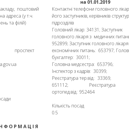
на 01.01.2019
акладу, поштовий
Контактні телефони головного лікар
а адреса (у т.ч.
його заступників, керівників структу
лень та філій)
підрозділів
Головний лікар: 34131; Заступник
головного лікаря з медичних питан
952899; Заступник головного лікаря
ігів, проспект
економічних питань: 653797; Голо
бухгалтер: 30011;
da.gov.ua
Головна медсестра: 653796;
Інспектор з кадрів: 30399;
Реєстратура тер.від.: 33369;
651112; Реєстратура
ортопед.від.: 952464
осади
Кількість посад
0.5
 Н Ф О Р М А Ц І Я