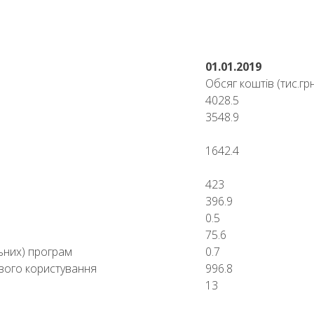
01.01.2019
Обсяг коштів (тис.грн
4028.5
3548.9
1642.4
423
396.9
0.5
75.6
льних) програм
0.7
вого користування
996.8
13