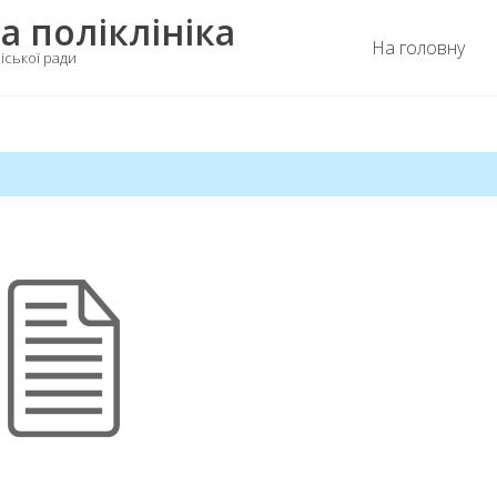
а поліклініка
На головну
іської ради