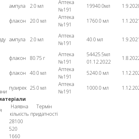
Аптека
ампула
2.0 мл
19940.0мл
1.9.202
№191
Аптека
флакон
20.0 мл
1760.0 мл
1.1.202
№191
Аптека
иду
ампула
2.0 мл
40.0 мл
1.9.202
№191
Аптека
54425.5мл
флакон
80.75 г
1.8.202
№191
01.12.2022
Аптека
флакон
40.0 мл
5240.0 мл
1.12.20
№191
Аптека
пузирек
25.0 мл
1000.0 мл
1.12.20
ани
№191
матеріали
Наявна
Термін
я
кількість
придатності
28100
520
1660