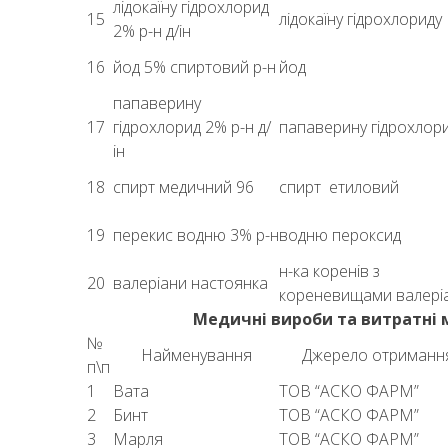
лідокаїну гідрохлорид
15
лідокаїну гідрохлориду
2% р-н д/ін
16
йод 5% спиртовий р-н
йод
папаверину
17
гідрохлорид 2% р-н д/
папаверину гідрохлор
ін
18
спирт медичний 96
спирт етиловий
19
перекис водню 3% р-н
водню пероксид
н-ка коренів з
20
валеріани настоянка
кореневищами валері
Медичні вироби та витратні 
№
Найменування
Джерело отриманн
п\п
1
Вата
ТОВ “АСКО ФАРМ”
2
Бинт
ТОВ “АСКО ФАРМ”
3
Марля
ТОВ “АСКО ФАРМ”